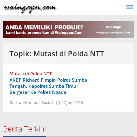
Lewati
ke
konten
Topik:
Mutasi di Polda NTT
Mutasi di Polda NTT
AKBP Richard Pimpin Polres Sumba
Tengah, Kapolres Sumba Timur
Bergeser Ke Polres Ngada
oleh
Berita
,
Kriminal
,
Sosial
27 Juni 2026
Dion
Umbu
Ana
Lodu
Berita Terkini