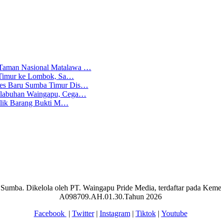
 Taman Nasional Matalawa …
ba Timur ke Lombok, Sa…
lres Baru Sumba Timur Dis…
Pelabuhan Waingapu, Cega…
emilik Barang Bukti M…
aran Sumba. Dikelola oleh PT. Waingapu Pride Media, terdaftar pada 
A098709.AH.01.30.Tahun 2026
Facebook
|
Twitter
|
Instagram
|
Tiktok
|
Youtube