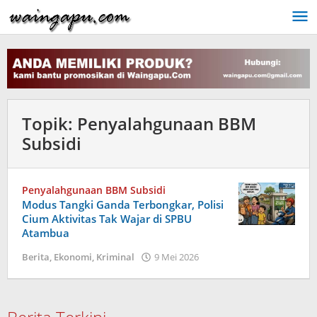
Lewati
ke
konten
Topik:
Penyalahgunaan BBM
Subsidi
Penyalahgunaan BBM Subsidi
Modus Tangki Ganda Terbongkar, Polisi
Cium Aktivitas Tak Wajar di SPBU
Atambua
oleh
Berita
,
Ekonomi
,
Kriminal
9 Mei 2026
Dion
Umbu
Ana
Lodu