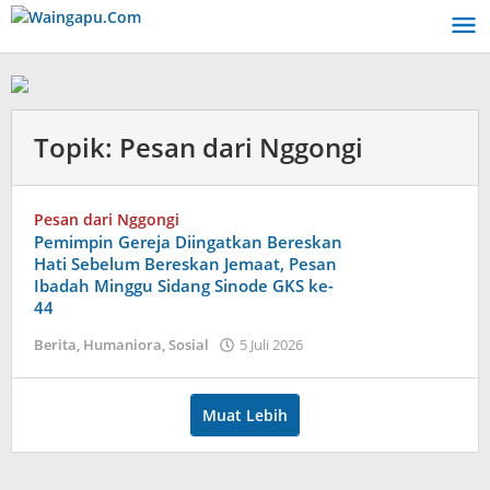
Lewati
ke
konten
Topik:
Pesan dari Nggongi
Pesan dari Nggongi
Pemimpin Gereja Diingatkan Bereskan
Hati Sebelum Bereskan Jemaat, Pesan
Ibadah Minggu Sidang Sinode GKS ke-
44
oleh
Berita
,
Humaniora
,
Sosial
5 Juli 2026
Dion
Umbu
Ana
Muat Lebih
Lodu