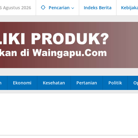
6 Agustus 2026
Pencarian
Indeks Berita
Kebijak
n
Ekonomi
Kesehatan
Pertanian
Politik
Op