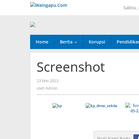
Lewati
Sabtu,
ke
konten
Home
Berita
Korupsi
Pendidika
Screenshot
oleh
23 Mei 2023
Admin
oleh
Admin
Ikuti Kami Pada