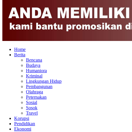
Home
Berita
Bencana
Budaya
Humaniora
Kriminal
Lingkungan Hidup
Pembangunan
Olahraga
Peternakan
Sosial
Sosok
Travel
Korupsi
Pendidikan
Ekonomi