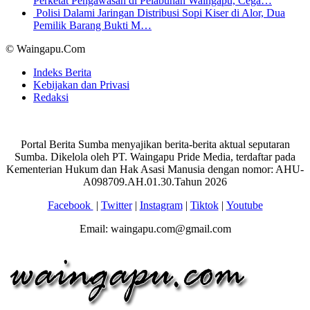
Perketat Pengawasan di Pelabuhan Waingapu, Cega…
Polisi Dalami Jaringan Distribusi Sopi Kiser di Alor, Dua
Pemilik Barang Bukti M…
© Waingapu.Com
Indeks Berita
Kebijakan dan Privasi
Redaksi
Portal Berita Sumba menyajikan berita-berita aktual seputaran
Sumba. Dikelola oleh PT. Waingapu Pride Media, terdaftar pada
Kementerian Hukum dan Hak Asasi Manusia dengan nomor: AHU-
A098709.AH.01.30.Tahun 2026
Facebook
|
Twitter
|
Instagram
|
Tiktok
|
Youtube
Email: waingapu.com@gmail.com