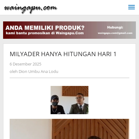
Lewati
ke
konten
MILYADER HANYA HITUNGAN HARI 1
oleh
6 Desember 2025
Dion
oleh
Dion Umbu Ana Lodu
Umbu
Ana
Lodu