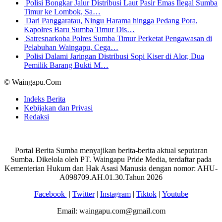
Polisi Bongkar Jalur Distribusi Laut Pasir Emas Ilegal Sumba
Timur ke Lombok, Sa…
Dari Panggaratau, Ningu Harama hingga Pedang Pora,
Kapolres Baru Sumba Timur Dis…
Satresnarkoba Polres Sumba Timur Perketat Pengawasan di
Pelabuhan Waingapu, Cega…
Polisi Dalami Jaringan Distribusi Sopi Kiser di Alor, Dua
Pemilik Barang Bukti M…
© Waingapu.Com
Indeks Berita
Kebijakan dan Privasi
Redaksi
Portal Berita Sumba menyajikan berita-berita aktual seputaran
Sumba. Dikelola oleh PT. Waingapu Pride Media, terdaftar pada
Kementerian Hukum dan Hak Asasi Manusia dengan nomor: AHU-
A098709.AH.01.30.Tahun 2026
Facebook
|
Twitter
|
Instagram
|
Tiktok
|
Youtube
Email: waingapu.com@gmail.com