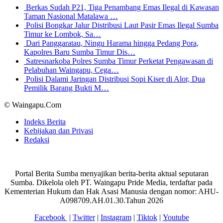
Berkas Sudah P21, Tiga Penambang Emas Ilegal di Kawasan
Taman Nasional Matalawa …
Polisi Bongkar Jalur Distribusi Laut Pasir Emas Ilegal Sumba
Timur ke Lombok, Sa…
Dari Panggaratau, Ningu Harama hingga Pedang Pora,
Kapolres Baru Sumba Timur Dis…
Satresnarkoba Polres Sumba Timur Perketat Pengawasan di
Pelabuhan Waingapu, Cega…
Polisi Dalami Jaringan Distribusi Sopi Kiser di Alor, Dua
Pemilik Barang Bukti M…
© Waingapu.Com
Indeks Berita
Kebijakan dan Privasi
Redaksi
Portal Berita Sumba menyajikan berita-berita aktual seputaran
Sumba. Dikelola oleh PT. Waingapu Pride Media, terdaftar pada
Kementerian Hukum dan Hak Asasi Manusia dengan nomor: AHU-
A098709.AH.01.30.Tahun 2026
Facebook
|
Twitter
|
Instagram
|
Tiktok
|
Youtube