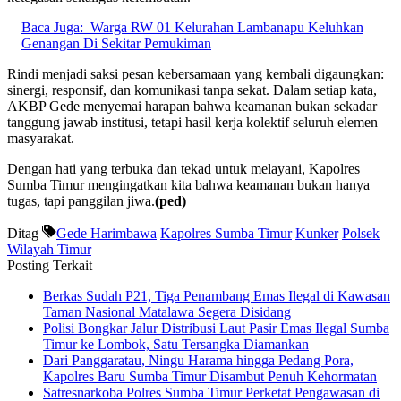
Baca Juga:
Warga RW 01 Kelurahan Lambanapu Keluhkan
Genangan Di Sekitar Pemukiman
Rindi menjadi saksi pesan kebersamaan yang kembali digaungkan:
sinergi, responsif, dan komunikasi tanpa sekat. Dalam setiap kata,
AKBP Gede menyemai harapan bahwa keamanan bukan sekadar
tanggung jawab institusi, tetapi hasil kerja kolektif seluruh elemen
masyarakat.
Dengan hati yang terbuka dan tekad untuk melayani, Kapolres
Sumba Timur mengingatkan kita bahwa keamanan bukan hanya
tugas, tapi panggilan jiwa.
(ped)
Ditag
Gede Harimbawa
Kapolres Sumba Timur
Kunker
Polsek
Wilayah Timur
Posting Terkait
Berkas Sudah P21, Tiga Penambang Emas Ilegal di Kawasan
Taman Nasional Matalawa Segera Disidang
Polisi Bongkar Jalur Distribusi Laut Pasir Emas Ilegal Sumba
Timur ke Lombok, Satu Tersangka Diamankan
Dari Panggaratau, Ningu Harama hingga Pedang Pora,
Kapolres Baru Sumba Timur Disambut Penuh Kehormatan
Satresnarkoba Polres Sumba Timur Perketat Pengawasan di