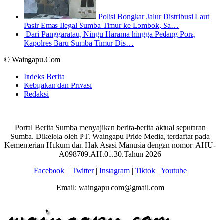
Polisi Bongkar Jalur Distribusi Laut
Pasir Emas Ilegal Sumba Timur ke Lombok, Sa…
Dari Panggaratau, Ningu Harama hingga Pedang Pora,
Kapolres Baru Sumba Timur Dis…
© Waingapu.Com
Indeks Berita
Kebijakan dan Privasi
Redaksi
Portal Berita Sumba menyajikan berita-berita aktual seputaran
Sumba. Dikelola oleh PT. Waingapu Pride Media, terdaftar pada
Kementerian Hukum dan Hak Asasi Manusia dengan nomor: AHU-
A098709.AH.01.30.Tahun 2026
Facebook
|
Twitter
|
Instagram
|
Tiktok
|
Youtube
Email: waingapu.com@gmail.com