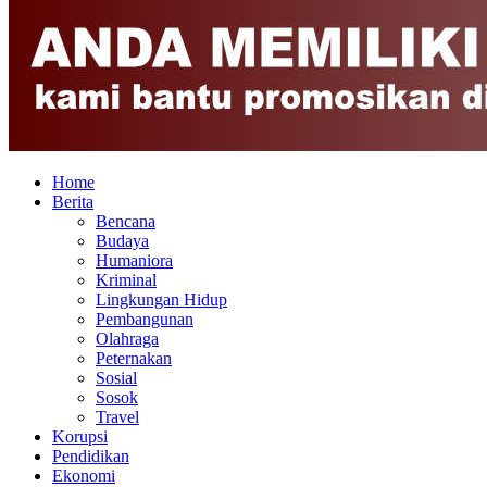
Home
Berita
Bencana
Budaya
Humaniora
Kriminal
Lingkungan Hidup
Pembangunan
Olahraga
Peternakan
Sosial
Sosok
Travel
Korupsi
Pendidikan
Ekonomi