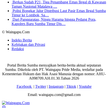
Berkas Sudah P21, Tiga Penambang Emas Ilegal di Kawasan
Taman Nasional Matalawa …
Polisi Bongkar Jalur Distribusi Laut Pasir Emas Ilegal Sumba
Timur ke Lombok, Sa…
Dari Panggaratau, Ningu Harama hingga Pedang Pora,
Kapolres Baru Sumba Timur Dis…
© Waingapu.Com
Indeks Berita
Kebijakan dan Privasi
Redaksi
Portal Berita Sumba menyajikan berita-berita aktual seputaran
Sumba. Dikelola oleh PT. Waingapu Pride Media, terdaftar pada
Kementerian Hukum dan Hak Asasi Manusia dengan nomor: AHU-
A098709.AH.01.30.Tahun 2026
Facebook
|
Twitter
|
Instagram
|
Tiktok
|
Youtube
Email: waingapu.com@gmail.com