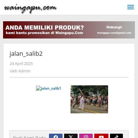
Lewati
ke
konten
jalan_salib2
oleh
24 April 2025
Admin
oleh
Admin
Ikuti Kami Pada