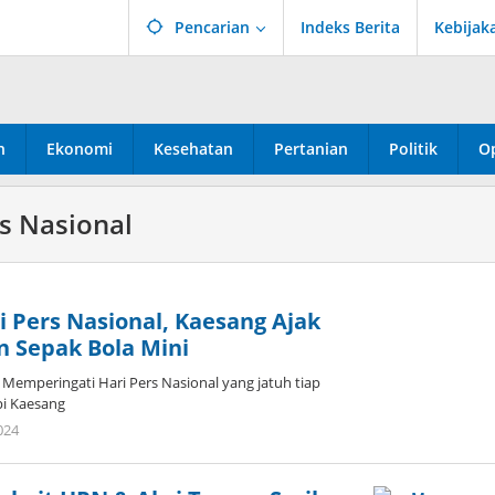
Pencarian
Indeks Berita
Kebijak
n
Ekonomi
Kesehatan
Pertanian
Politik
Op
rs Nasional
 Pers Nasional, Kaesang Ajak
 Sepak Bola Mini
Memperingati Hari Pers Nasional yang jatuh tiap
pi Kaesang
oleh
024
Admin