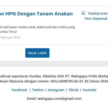
Admin
an HPN Dengan Tanam Anakan
 wartawan media cetak, elektronik dan online yang
Sumba Timur
oleh
 Februari 2018
Admin
Muat Lebih
a aktual seputaran Sumba. Dikelola oleh PT. Waingapu Pride Med
Asasi Manusia dengan nomor: AHU-A098709.AH.01.30.Tahun 202
Facebook
|
Twitter
|
Instagram
|
Tiktok
|
Youtube
Email: waingapu.com@gmail.com