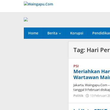
Lewati
ke
konten
Home
Berita
Korupsi
Pendidika
Tag:
Hari Pe
PSI
Meriahkan Hari
Wartawan Main
Jakarta, Waingapu.Com – 
tanggal 9 Februari disika
Politik
13 Februari 2