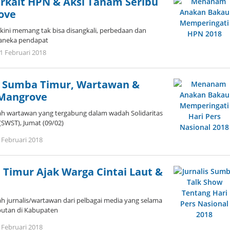
erkait HPN & Aksi Tanam Seribu
ove
ini memang tak bisa disangkali, perbedaan dan
 aneka pendapat
oleh
1 Februari 2018
Admin
 Sumba Timur, Wartawan &
Mangrove
h wartawan yang tergabung dalam wadah Solidaritas
SWST), Jumat (09/02)
oleh
 Februari 2018
Admin
 Timur Ajak Warga Cintai Laut &
 jurnalis/wartawan dari pelbagai media yang selama
iputan di Kabupaten
oleh
 Februari 2018