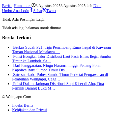
Berita
,
Humaniora
3 Agustus 2025
3 Agustus 2025
oleh
Dion
Umbu Ana Lodu
Sebar
Tweet
Tidak Ada Postingan Lagi.
Tidak ada lagi halaman untuk dimuat.
Berita Terkini
Berkas Sudah P21, Tiga Penambang Emas Ilegal di Kawasan
Taman Nasional Matalawa …
Polisi Bongkar Jalur Distribusi Laut Pasir Emas Ilegal Sumba
Timur ke Lombok, Sa…
Dari Panggaratau, Ningu Harama hingga Pedang Pora,
Kapolres Baru Sumba Timur Dis…
Satresnarkoba Polres Sumba Timur Perketat Pengawasan di
Pelabuhan Waingapu, Cega…
Polisi Dalami Jaringan Distribusi Sopi Kiser di Alor, Dua
Pemilik Barang Bukti M…
© Waingapu.Com
Indeks Berita
Kebijakan dan Privasi