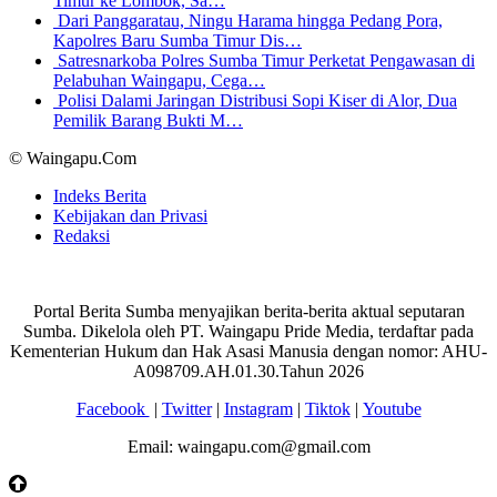
Timur ke Lombok, Sa…
Dari Panggaratau, Ningu Harama hingga Pedang Pora,
Kapolres Baru Sumba Timur Dis…
Satresnarkoba Polres Sumba Timur Perketat Pengawasan di
Pelabuhan Waingapu, Cega…
Polisi Dalami Jaringan Distribusi Sopi Kiser di Alor, Dua
Pemilik Barang Bukti M…
© Waingapu.Com
Indeks Berita
Kebijakan dan Privasi
Redaksi
Portal Berita Sumba menyajikan berita-berita aktual seputaran
Sumba. Dikelola oleh PT. Waingapu Pride Media, terdaftar pada
Kementerian Hukum dan Hak Asasi Manusia dengan nomor: AHU-
A098709.AH.01.30.Tahun 2026
Facebook
|
Twitter
|
Instagram
|
Tiktok
|
Youtube
Email: waingapu.com@gmail.com