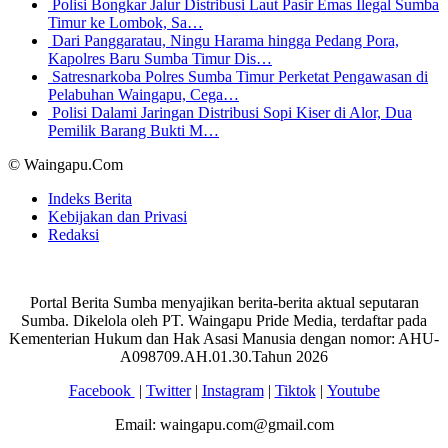
Polisi Bongkar Jalur Distribusi Laut Pasir Emas Ilegal Sumba
Timur ke Lombok, Sa…
Dari Panggaratau, Ningu Harama hingga Pedang Pora,
Kapolres Baru Sumba Timur Dis…
Satresnarkoba Polres Sumba Timur Perketat Pengawasan di
Pelabuhan Waingapu, Cega…
Polisi Dalami Jaringan Distribusi Sopi Kiser di Alor, Dua
Pemilik Barang Bukti M…
© Waingapu.Com
Indeks Berita
Kebijakan dan Privasi
Redaksi
Portal Berita Sumba menyajikan berita-berita aktual seputaran
Sumba. Dikelola oleh PT. Waingapu Pride Media, terdaftar pada
Kementerian Hukum dan Hak Asasi Manusia dengan nomor: AHU-
A098709.AH.01.30.Tahun 2026
Facebook
|
Twitter
|
Instagram
|
Tiktok
|
Youtube
Email: waingapu.com@gmail.com