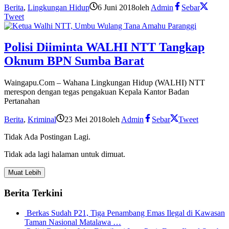
Berita
,
Lingkungan Hidup
6 Juni 2018
oleh
Admin
Sebar
Tweet
Polisi Diiminta WALHI NTT Tangkap
Oknum BPN Sumba Barat
Waingapu.Com – Wahana Lingkungan Hidup (WALHI) NTT
merespon dengan tegas pengakuan Kepala Kantor Badan
Pertanahan
Berita
,
Kriminal
23 Mei 2018
oleh
Admin
Sebar
Tweet
Tidak Ada Postingan Lagi.
Tidak ada lagi halaman untuk dimuat.
Muat Lebih
Berita Terkini
Berkas Sudah P21, Tiga Penambang Emas Ilegal di Kawasan
Taman Nasional Matalawa …