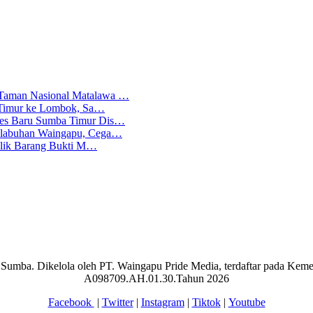
 Taman Nasional Matalawa …
ba Timur ke Lombok, Sa…
lres Baru Sumba Timur Dis…
Pelabuhan Waingapu, Cega…
emilik Barang Bukti M…
aran Sumba. Dikelola oleh PT. Waingapu Pride Media, terdaftar pada 
A098709.AH.01.30.Tahun 2026
Facebook
|
Twitter
|
Instagram
|
Tiktok
|
Youtube