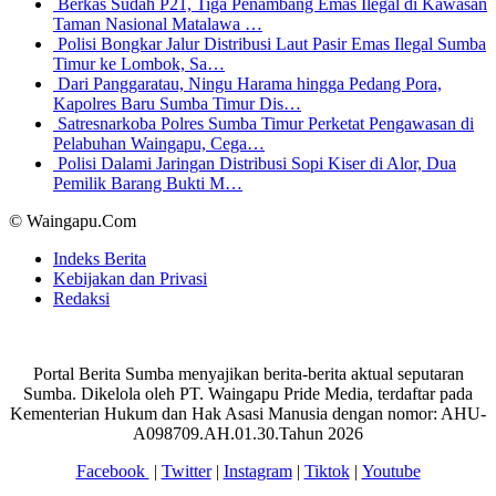
Berkas Sudah P21, Tiga Penambang Emas Ilegal di Kawasan
Taman Nasional Matalawa …
Polisi Bongkar Jalur Distribusi Laut Pasir Emas Ilegal Sumba
Timur ke Lombok, Sa…
Dari Panggaratau, Ningu Harama hingga Pedang Pora,
Kapolres Baru Sumba Timur Dis…
Satresnarkoba Polres Sumba Timur Perketat Pengawasan di
Pelabuhan Waingapu, Cega…
Polisi Dalami Jaringan Distribusi Sopi Kiser di Alor, Dua
Pemilik Barang Bukti M…
© Waingapu.Com
Indeks Berita
Kebijakan dan Privasi
Redaksi
Portal Berita Sumba menyajikan berita-berita aktual seputaran
Sumba. Dikelola oleh PT. Waingapu Pride Media, terdaftar pada
Kementerian Hukum dan Hak Asasi Manusia dengan nomor: AHU-
A098709.AH.01.30.Tahun 2026
Facebook
|
Twitter
|
Instagram
|
Tiktok
|
Youtube