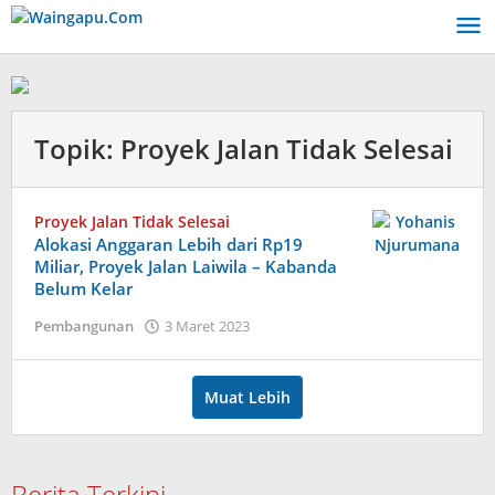
Lewati
ke
konten
Topik:
Proyek Jalan Tidak Selesai
Proyek Jalan Tidak Selesai
Alokasi Anggaran Lebih dari Rp19
Miliar, Proyek Jalan Laiwila – Kabanda
Belum Kelar
oleh
Pembangunan
3 Maret 2023
Admin
Muat Lebih
Berita Terkini