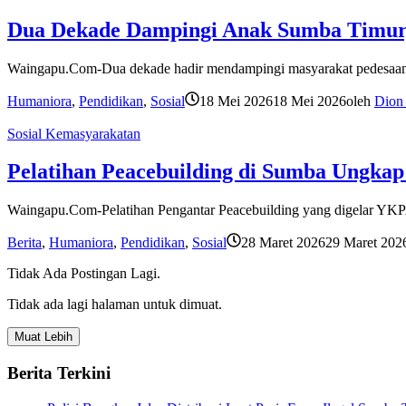
Dua Dekade Dampingi Anak Sumba Timur, 
Waingapu.Com-Dua dekade hadir mendampingi masyarakat pedesaan
Humaniora
,
Pendidikan
,
Sosial
18 Mei 2026
18 Mei 2026
oleh
Dion
Sosial Kemasyarakatan
Pelatihan Peacebuilding di Sumba Ungkap 
Waingapu.Com-Pelatihan Pengantar Peacebuilding yang digelar YKPA
Berita
,
Humaniora
,
Pendidikan
,
Sosial
28 Maret 2026
29 Maret 202
Tidak Ada Postingan Lagi.
Tidak ada lagi halaman untuk dimuat.
Muat Lebih
Berita Terkini