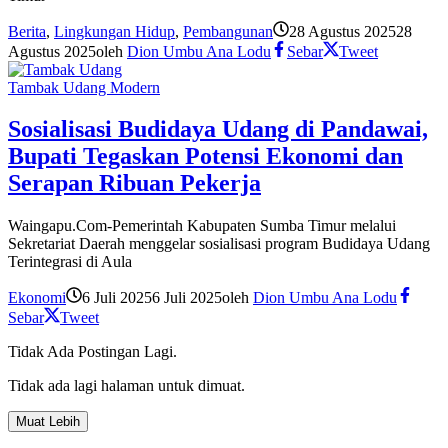
Berita
,
Lingkungan Hidup
,
Pembangunan
28 Agustus 2025
28
Agustus 2025
oleh
Dion Umbu Ana Lodu
Sebar
Tweet
Tambak Udang Modern
Sosialisasi Budidaya Udang di Pandawai,
Bupati Tegaskan Potensi Ekonomi dan
Serapan Ribuan Pekerja
Waingapu.Com-Pemerintah Kabupaten Sumba Timur melalui
Sekretariat Daerah menggelar sosialisasi program Budidaya Udang
Terintegrasi di Aula
Ekonomi
6 Juli 2025
6 Juli 2025
oleh
Dion Umbu Ana Lodu
Sebar
Tweet
Tidak Ada Postingan Lagi.
Tidak ada lagi halaman untuk dimuat.
Muat Lebih