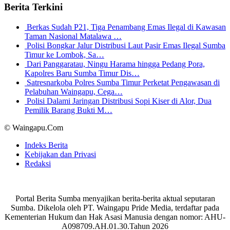
Berita Terkini
Berkas Sudah P21, Tiga Penambang Emas Ilegal di Kawasan
Taman Nasional Matalawa …
Polisi Bongkar Jalur Distribusi Laut Pasir Emas Ilegal Sumba
Timur ke Lombok, Sa…
Dari Panggaratau, Ningu Harama hingga Pedang Pora,
Kapolres Baru Sumba Timur Dis…
Satresnarkoba Polres Sumba Timur Perketat Pengawasan di
Pelabuhan Waingapu, Cega…
Polisi Dalami Jaringan Distribusi Sopi Kiser di Alor, Dua
Pemilik Barang Bukti M…
© Waingapu.Com
Indeks Berita
Kebijakan dan Privasi
Redaksi
Portal Berita Sumba menyajikan berita-berita aktual seputaran
Sumba. Dikelola oleh PT. Waingapu Pride Media, terdaftar pada
Kementerian Hukum dan Hak Asasi Manusia dengan nomor: AHU-
A098709.AH.01.30.Tahun 2026