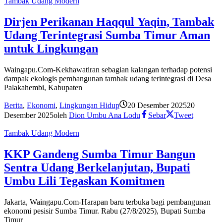
Tambak Udang Modern
Dirjen Perikanan Haqqul Yaqin, Tambak
Udang Terintegrasi Sumba Timur Aman
untuk Lingkungan
Waingapu.Com-Kekhawatiran sebagian kalangan terhadap potensi
dampak ekologis pembangunan tambak udang terintegrasi di Desa
Palakahembi, Kabupaten
Berita
,
Ekonomi
,
Lingkungan Hidup
20 Desember 2025
20
Desember 2025
oleh
Dion Umbu Ana Lodu
Sebar
Tweet
Tambak Udang Modern
KKP Gandeng Sumba Timur Bangun
Sentra Udang Berkelanjutan, Bupati
Umbu Lili Tegaskan Komitmen
Jakarta, Waingapu.Com-Harapan baru terbuka bagi pembangunan
ekonomi pesisir Sumba Timur. Rabu (27/8/2025), Bupati Sumba
Timur