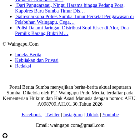
Dari Panggaratau, Ningu Harama hingga Pedang Pora,
Kapolres Baru Sumba Timur Dis…
Satresnarkoba Polres Sumba Timur Perketat Pengawasan di
Pelabuhan Waingapu, Cega…
Polisi Dalami Jaringan Distribusi Sopi Kiser di Alor, Dua
Pemilik Barang Bukti M…
© Waingapu.Com
Indeks Berita
Kebijakan dan Privasi
Redaksi
Portal Berita Sumba menyajikan berita-berita aktual seputaran
Sumba. Dikelola oleh PT. Waingapu Pride Media, terdaftar pada
Kementerian Hukum dan Hak Asasi Manusia dengan nomor: AHU-
A098709.AH.01.30.Tahun 2026
Facebook
|
Twitter
|
Instagram
|
Tiktok
|
Youtube
Email: waingapu.com@gmail.com