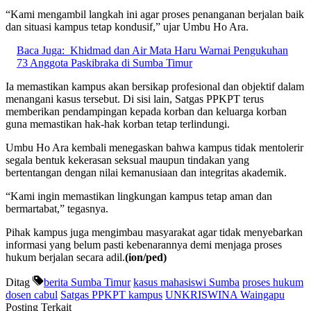
“Kami mengambil langkah ini agar proses penanganan berjalan baik
dan situasi kampus tetap kondusif,” ujar Umbu Ho Ara.
Baca Juga:
Khidmad dan Air Mata Haru Warnai Pengukuhan
73 Anggota Paskibraka di Sumba Timur
Ia memastikan kampus akan bersikap profesional dan objektif dalam
menangani kasus tersebut. Di sisi lain, Satgas PPKPT terus
memberikan pendampingan kepada korban dan keluarga korban
guna memastikan hak-hak korban tetap terlindungi.
Umbu Ho Ara kembali menegaskan bahwa kampus tidak mentolerir
segala bentuk kekerasan seksual maupun tindakan yang
bertentangan dengan nilai kemanusiaan dan integritas akademik.
“Kami ingin memastikan lingkungan kampus tetap aman dan
bermartabat,” tegasnya.
Pihak kampus juga mengimbau masyarakat agar tidak menyebarkan
informasi yang belum pasti kebenarannya demi menjaga proses
hukum berjalan secara adil.
(ion/ped)
Ditag
berita Sumba Timur
kasus mahasiswi Sumba
proses hukum
dosen cabul
Satgas PPKPT kampus
UNKRISWINA Waingapu
Posting Terkait