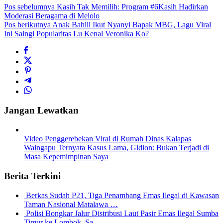
Pos sebelumnya
Kasih Tak Memilih: Program #6Kasih Hadirkan
Moderasi Beragama di Melolo
Pos berikutnya
Anak Bahlil Ikut Nyanyi Bapak MBG, Lagu Viral
Ini Saingi Popularitas Lu Kenal Veronika Ko?
Jangan Lewatkan
Video Penggerebekan Viral di Rumah Dinas Kalapas
Waingapu Ternyata Kasus Lama, Gidion: Bukan Terjadi di
Masa Kepemimpinan Saya
Berita Terkini
Berkas Sudah P21, Tiga Penambang Emas Ilegal di Kawasan
Taman Nasional Matalawa …
Polisi Bongkar Jalur Distribusi Laut Pasir Emas Ilegal Sumba
Timur ke Lombok, Sa…