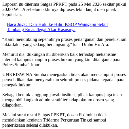
Laporan itu diterima Satgas PPKPT pada 25 Mei 2026 sekitar pukul
20.00 WITA sebelum akhirnya diproses lebih lanjut oleh pihak
kepolisian.
Baca Juga:
Dari Hulu ke Hilir: KSOP Waingapu Sebut
Tambang Emas Ilegal Akar Kasusnya
“Kami mendukung sepenuhnya proses penanganan dan penelusuran
fakta-fakta yang sedang berlangsung,” kata Umbu Ho Ara.
Menurut dia, dukungan itu diberikan baik terhadap mekanisme
internal kampus maupun proses hukum yang kini ditangani aparat
Polres Sumba Timur.
UNKRISWINA Sumba menegaskan tidak akan mencampuri proses
penyelidikan dan menyerahkan seluruh proses pidana kepada aparat
penegak hukum.
Sebagai bentuk tanggung jawab institusi, pihak kampus juga telah
mengambil langkah administratif terhadap oknum dosen yang
dilaporkan.
Melalui surat resmi Satgas PPKPT, dosen R diminta tidak
menjalankan kegiatan Tridarma Perguruan Tinggi sampai
pemeriksaan selesai dilakukan.