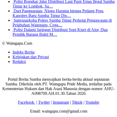
Polisi Bongkar Jalur Distribusi Laut Pasir Emas Ilegal Sumba
Timur ke Lombok, Sa…
Dari Panggaratau, Ningu Harama hingga Pedang Pora,
Kapolres Baru Sumba Timur Dis…
Satresnarkoba Polres Sumba Timur Perketat Pengawasan di
Pelabuhan Waingapu, Cega…
Polisi Dalami Jaringan Distribusi Sopi Kiser di Alor, Dua
Pemilik Barang Bukti M…
© Waingapu.Com
Indeks Berita
Kebijakan dan Privasi
Redaksi
Portal Berita Sumba menyajikan berita-berita aktual seputaran
Sumba. Dikelola oleh PT. Waingapu Pride Media, terdaftar pada
Kementerian Hukum dan Hak Asasi Manusia dengan nomor: AHU-
A098709.AH.01.30.Tahun 2026
Facebook
|
Twitter
|
Instagram
|
Tiktok
|
Youtube
Email: waingapu.com@gmail.com