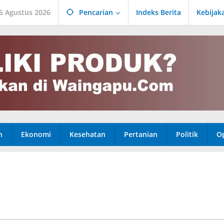
6 Agustus 2026
Pencarian
Indeks Berita
Kebijak
n
Ekonomi
Kesehatan
Pertanian
Politik
Op