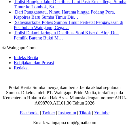
Polisi Bongkar Jalur Distribusi Laut Pasir Emas Ilegal Sumba
Timur ke Lombok, Sa…
Dari Panggaratau, Ningu Harama hingga Pedang Pora,
Kapolres Baru Sumba Timur Dis…
Satresnarkoba Polres Sumba Timur Perketat Pengawasan di
Pelabuhan Waingapu, Cega…
Polisi Dalami Jaringan Distribusi Sopi Kiser di Alor, Dua
Pemilik Barang Bukti M…
© Waingapu.Com
Indeks Berita
Kebijakan dan Privasi
Redaksi
Portal Berita Sumba menyajikan berita-berita aktual seputaran
Sumba. Dikelola oleh PT. Waingapu Pride Media, terdaftar pada
Kementerian Hukum dan Hak Asasi Manusia dengan nomor: AHU-
A098709.AH.01.30.Tahun 2026
Facebook
|
Twitter
|
Instagram
|
Tiktok
|
Youtube
Email: waingapu.com@gmail.com