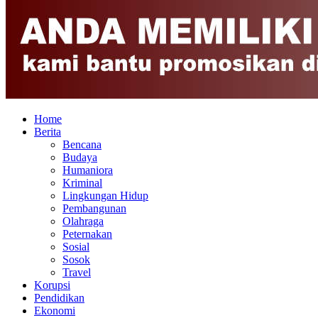
Home
Berita
Bencana
Budaya
Humaniora
Kriminal
Lingkungan Hidup
Pembangunan
Olahraga
Peternakan
Sosial
Sosok
Travel
Korupsi
Pendidikan
Ekonomi