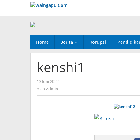
Lewati
ke
konten
Home
Berita
Korupsi
Pendidika
kenshi1
oleh
13 Juni 2022
Admin
oleh
Admin