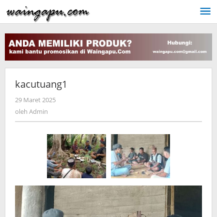
Lewati
ke
konten
kacutuang1
oleh
29 Maret 2025
Admin
oleh
Admin