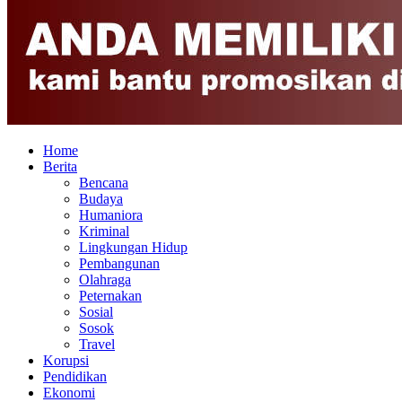
Home
Berita
Bencana
Budaya
Humaniora
Kriminal
Lingkungan Hidup
Pembangunan
Olahraga
Peternakan
Sosial
Sosok
Travel
Korupsi
Pendidikan
Ekonomi