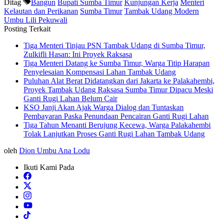
Ditag
Bangun
Bupati Sumba Timur
Kunjungan Kerja
Menteri
Kelautan dan Perikanan
Sumba Timur
Tambak Udang Modern
Umbu Lili Pekuwali
Posting Terkait
Tiga Menteri Tinjau PSN Tambak Udang di Sumba Timur,
Zulkifli Hasan: Ini Proyek Raksasa
Tiga Menteri Datang ke Sumba Timur, Warga Titip Harapan
Penyelesaian Kompensasi Lahan Tambak Udang
Puluhan Alat Berat Didatangkan dari Jakarta ke Palakahembi,
Proyek Tambak Udang Raksasa Sumba Timur Dipacu Meski
Ganti Rugi Lahan Belum Cair
KSO Janji Akan Ajak Warga Dialog dan Tuntaskan
Pembayaran Paska Penundaan Pencairan Ganti Rugi Lahan
Tiga Tahun Menanti Berujung Kecewa, Warga Palakahembi
Tolak Lanjutkan Proses Ganti Rugi Lahan Tambak Udang
oleh
Dion Umbu Ana Lodu
Ikuti Kami Pada