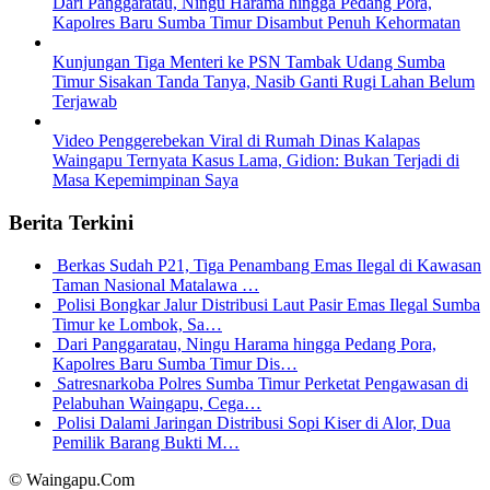
Dari Panggaratau, Ningu Harama hingga Pedang Pora,
Kapolres Baru Sumba Timur Disambut Penuh Kehormatan
Kunjungan Tiga Menteri ke PSN Tambak Udang Sumba
Timur Sisakan Tanda Tanya, Nasib Ganti Rugi Lahan Belum
Terjawab
Video Penggerebekan Viral di Rumah Dinas Kalapas
Waingapu Ternyata Kasus Lama, Gidion: Bukan Terjadi di
Masa Kepemimpinan Saya
Berita Terkini
Berkas Sudah P21, Tiga Penambang Emas Ilegal di Kawasan
Taman Nasional Matalawa …
Polisi Bongkar Jalur Distribusi Laut Pasir Emas Ilegal Sumba
Timur ke Lombok, Sa…
Dari Panggaratau, Ningu Harama hingga Pedang Pora,
Kapolres Baru Sumba Timur Dis…
Satresnarkoba Polres Sumba Timur Perketat Pengawasan di
Pelabuhan Waingapu, Cega…
Polisi Dalami Jaringan Distribusi Sopi Kiser di Alor, Dua
Pemilik Barang Bukti M…
© Waingapu.Com