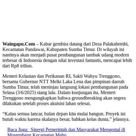
Waingapu.Com
– Kabar gembira datang dari Desa Palakahembi,
Kecamatan Pandawai, Kabupaten Sumba Timur. Di wilayah ini
nantinya akan menjadi pusat pembangunan tambak udang modern
terbesar di Indonesia dengan nilai investasi fantastis, mencapai lebih
dari Rp8 triliun.
Menteri Kelautan dan Perikanan RI, Sakti Wahyu Trenggono,
bersama Gubernur NTT Melki Laka Lena dan pimpinan daerah
Sumba Timur, telah meninjau langsung lokasi pembangunan pada
Selasa (3/6/2025) siang lalu. Dalam kunjungan itu, Menteri
Trenggono mengungkapkan bahwa groundbreaking akan segera
dilakukan setelah proses akuisisi lahan selesai.
“Kalau semua lancar, bulan depan kita mulai bangun. Proyek ini
butuh waktu karena skalanya besar, bahkan kelas dunia,” jelasnya.
Baca Juga:
Sinergi Pemerintah dan Masyarakat Mengental di
Musrenbang Kecamatan Mahu