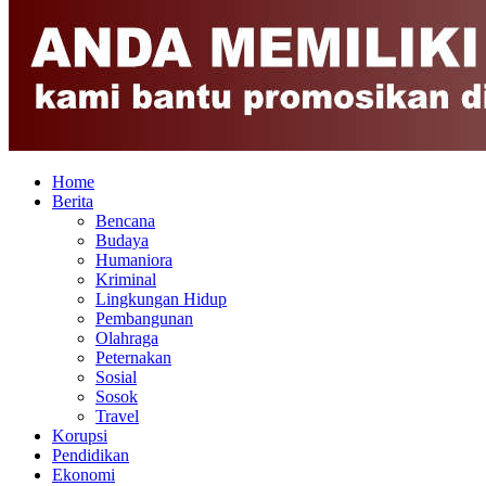
Home
Berita
Bencana
Budaya
Humaniora
Kriminal
Lingkungan Hidup
Pembangunan
Olahraga
Peternakan
Sosial
Sosok
Travel
Korupsi
Pendidikan
Ekonomi