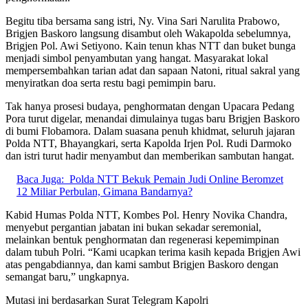
Begitu tiba bersama sang istri, Ny. Vina Sari Narulita Prabowo,
Brigjen Baskoro langsung disambut oleh Wakapolda sebelumnya,
Brigjen Pol. Awi Setiyono. Kain tenun khas NTT dan buket bunga
menjadi simbol penyambutan yang hangat. Masyarakat lokal
mempersembahkan tarian adat dan sapaan Natoni, ritual sakral yang
menyiratkan doa serta restu bagi pemimpin baru.
Tak hanya prosesi budaya, penghormatan dengan Upacara Pedang
Pora turut digelar, menandai dimulainya tugas baru Brigjen Baskoro
di bumi Flobamora. Dalam suasana penuh khidmat, seluruh jajaran
Polda NTT, Bhayangkari, serta Kapolda Irjen Pol. Rudi Darmoko
dan istri turut hadir menyambut dan memberikan sambutan hangat.
Baca Juga:
Polda NTT Bekuk Pemain Judi Online Beromzet
12 Miliar Perbulan, Gimana Bandarnya?
Kabid Humas Polda NTT, Kombes Pol. Henry Novika Chandra,
menyebut pergantian jabatan ini bukan sekadar seremonial,
melainkan bentuk penghormatan dan regenerasi kepemimpinan
dalam tubuh Polri. “Kami ucapkan terima kasih kepada Brigjen Awi
atas pengabdiannya, dan kami sambut Brigjen Baskoro dengan
semangat baru,” ungkapnya.
Mutasi ini berdasarkan Surat Telegram Kapolri