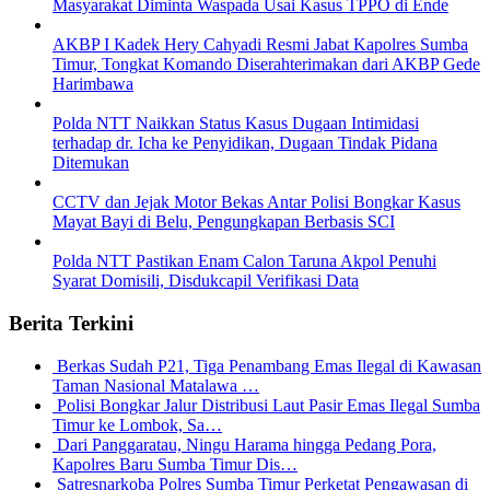
Masyarakat Diminta Waspada Usai Kasus TPPO di Ende
AKBP I Kadek Hery Cahyadi Resmi Jabat Kapolres Sumba
Timur, Tongkat Komando Diserahterimakan dari AKBP Gede
Harimbawa
Polda NTT Naikkan Status Kasus Dugaan Intimidasi
terhadap dr. Icha ke Penyidikan, Dugaan Tindak Pidana
Ditemukan
CCTV dan Jejak Motor Bekas Antar Polisi Bongkar Kasus
Mayat Bayi di Belu, Pengungkapan Berbasis SCI
Polda NTT Pastikan Enam Calon Taruna Akpol Penuhi
Syarat Domisili, Disdukcapil Verifikasi Data
Berita Terkini
Berkas Sudah P21, Tiga Penambang Emas Ilegal di Kawasan
Taman Nasional Matalawa …
Polisi Bongkar Jalur Distribusi Laut Pasir Emas Ilegal Sumba
Timur ke Lombok, Sa…
Dari Panggaratau, Ningu Harama hingga Pedang Pora,
Kapolres Baru Sumba Timur Dis…
Satresnarkoba Polres Sumba Timur Perketat Pengawasan di