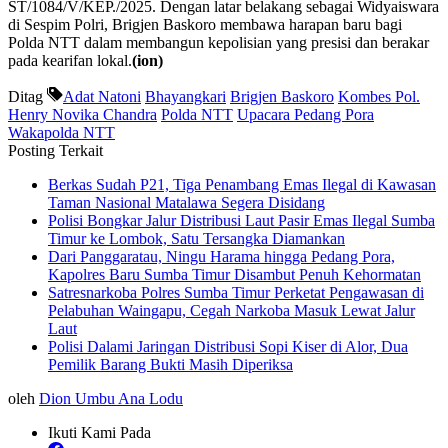
ST/1084/V/KEP./2025. Dengan latar belakang sebagai Widyaiswara
di Sespim Polri, Brigjen Baskoro membawa harapan baru bagi
Polda NTT dalam membangun kepolisian yang presisi dan berakar
pada kearifan lokal.
(ion)
Ditag
Adat Natoni
Bhayangkari
Brigjen Baskoro
Kombes Pol.
Henry Novika Chandra
Polda NTT
Upacara Pedang Pora
Wakapolda NTT
Posting Terkait
Berkas Sudah P21, Tiga Penambang Emas Ilegal di Kawasan
Taman Nasional Matalawa Segera Disidang
Polisi Bongkar Jalur Distribusi Laut Pasir Emas Ilegal Sumba
Timur ke Lombok, Satu Tersangka Diamankan
Dari Panggaratau, Ningu Harama hingga Pedang Pora,
Kapolres Baru Sumba Timur Disambut Penuh Kehormatan
Satresnarkoba Polres Sumba Timur Perketat Pengawasan di
Pelabuhan Waingapu, Cegah Narkoba Masuk Lewat Jalur
Laut
Polisi Dalami Jaringan Distribusi Sopi Kiser di Alor, Dua
Pemilik Barang Bukti Masih Diperiksa
oleh
Dion Umbu Ana Lodu
Ikuti Kami Pada