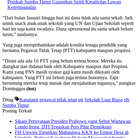
Pemkab Sumba Timur Gaungkan Spirit Kreativitas Lawan
Ketertinggalan
“Dari bulan Januari hingga hari ini dana tidak ada sama sekali. Jadi
untuk snack anak-anak sekolah yang UN dan Ujian Sekolah seperti
hari ini saja kami swadaya. Dana operasional itu sama sekali belum
turun,” tandasnya.
Yang juga memprihatinkan adalah kondisi tenaga pendidik yang
berstatus Pegawai Tidak Tetap (PTT) kabupaten maupun propinsi.
“Disini ada ada 16 PTT yang belum terima honor. Mereka itu
diangkat dan didanai baik oleh Kabupaten maupun dari Propinsi.
Kami yang PNS masih syukur gaji kami masih dilayani oleh
kabupaten. Yang PTT ini belum juga terima honornya. Tapi
beruntung mereka tetap masuk dan menjalankan tugasnya,” pungkas
Dominggus.
(ion)
Ditag
Kanatang
pegawai tidak tetap
ptt
Sekolah Luar Biasa
slb
Sumba Timur
Posting Terkait
Sikapi Pernyataan Presiden Prabowo yang Sebut Wartawan
Londo Ireng, IJTI Tegaskan Pers Pilar Demokrasi
FH Unwira Turunkan Mahasiswa KKN ke Empat Desa di
Umalulu, Perkuat Kesadaran Hukum Masyarakat Sumba