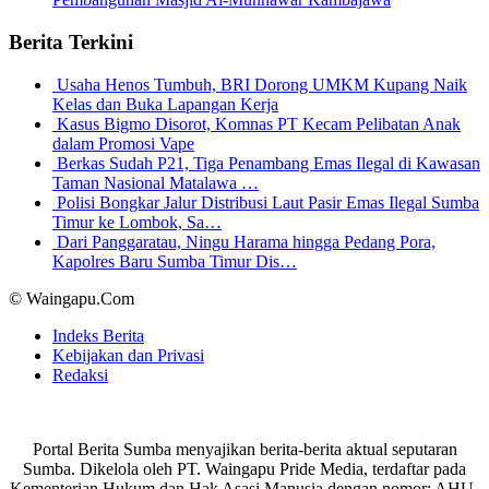
Berita Terkini
Usaha Henos Tumbuh, BRI Dorong UMKM Kupang Naik
Kelas dan Buka Lapangan Kerja
Kasus Bigmo Disorot, Komnas PT Kecam Pelibatan Anak
dalam Promosi Vape
Berkas Sudah P21, Tiga Penambang Emas Ilegal di Kawasan
Taman Nasional Matalawa …
Polisi Bongkar Jalur Distribusi Laut Pasir Emas Ilegal Sumba
Timur ke Lombok, Sa…
Dari Panggaratau, Ningu Harama hingga Pedang Pora,
Kapolres Baru Sumba Timur Dis…
© Waingapu.Com
Indeks Berita
Kebijakan dan Privasi
Redaksi
Portal Berita Sumba menyajikan berita-berita aktual seputaran
Sumba. Dikelola oleh PT. Waingapu Pride Media, terdaftar pada
Kementerian Hukum dan Hak Asasi Manusia dengan nomor: AHU-