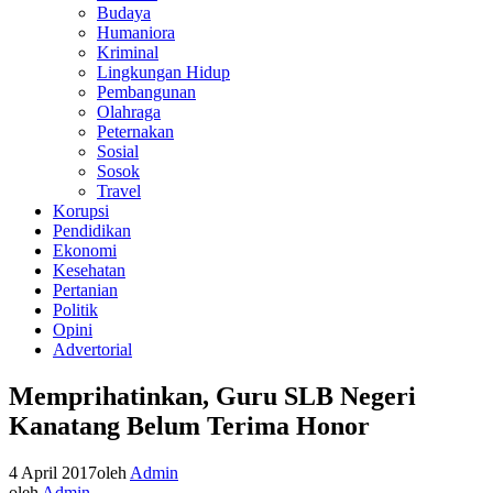
Budaya
Humaniora
Kriminal
Lingkungan Hidup
Pembangunan
Olahraga
Peternakan
Sosial
Sosok
Travel
Korupsi
Pendidikan
Ekonomi
Kesehatan
Pertanian
Politik
Opini
Advertorial
Memprihatinkan, Guru SLB Negeri
Kanatang Belum Terima Honor
4 April 2017
oleh
Admin
oleh
Admin