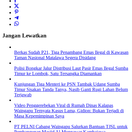
Jangan Lewatkan
Berkas Sudah P21, Tiga Penambang Emas Ilegal di Kawasan
Taman Nasional Matalawa Segera Disidang
Polisi Bongkar Jalur Distribusi Laut Pasir Emas Ilegal Sumba
Timur ke Lombok, Satu Tersangka Diamankan
Kunjungan Tiga Menteri ke PSN Tambak Udang Sumba
Timur Sisakan Tanda Tanya, Nasib Ganti Rugi Lahan Belum
Terjawab
Video Penggerebekan Viral di Rumah Dinas Kalapas
Waingapu Ternyata Kasus Lama, Gidion: Bukan Terjadi di
Masa Kepemimpinan Saya
PT PELNI Cabang Waingapu Salurkan Bantuan TJSL untuk
Pembangunan Masjid Al-Munnawar Kambajawa