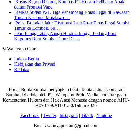
Kasus Bigmo Disorot, Komnas PT Kecam Pelibatan Anak
dalam Promosi Vape
Berkas Sudah P21, Tiga Penambang Emas Ilegal di Kawasan
Taman Nasional Matalawa …
Polisi Bongkar Jalur Distribusi Laut Pasir Emas Ilegal Sumba
Timur ke Lombok, Sa…
Dari Panggaratau, Ningu Harama hingga Pedang Pora,
Kapolres Baru Sumba Timur Dis…
© Waingapu.Com
Indeks Berita
Kebijakan dan Privasi
Redaksi
Portal Berita Sumba menyajikan berita-berita aktual seputaran
Sumba. Dikelola oleh PT. Waingapu Pride Media, terdaftar pada
Kementerian Hukum dan Hak Asasi Manusia dengan nomor: AHU-
A098709.AH.01.30.Tahun 2026
Facebook
|
Twitter
|
Instagram
|
Tiktok
|
Youtube
Email: waingapu.com@gmail.com