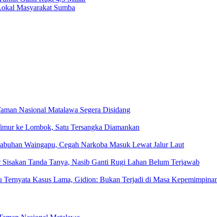
 Lokal Masyarakat Sumba
Taman Nasional Matalawa Segera Disidang
a Timur ke Lombok, Satu Tersangka Diamankan
elabuhan Waingapu, Cegah Narkoba Masuk Lewat Jalur Laut
Sisakan Tanda Tanya, Nasib Ganti Rugi Lahan Belum Terjawab
u Ternyata Kasus Lama, Gidion: Bukan Terjadi di Masa Kepemimpina