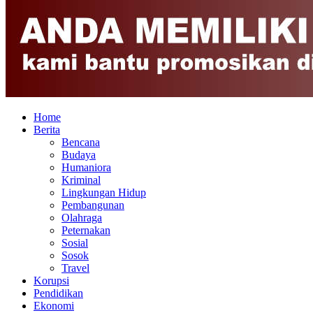
Home
Berita
Bencana
Budaya
Humaniora
Kriminal
Lingkungan Hidup
Pembangunan
Olahraga
Peternakan
Sosial
Sosok
Travel
Korupsi
Pendidikan
Ekonomi