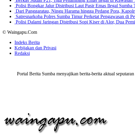
Berkas Sudah P21, Tiga Penambang Emas Ilegal di Kawasan
Polisi Bongkar Jalur Distribusi Laut Pasir Emas Ilegal Sum
Dari Panggaratau, Ningu Harama hingga Pedang Pora, Kapo
Satresnarkoba Polres Sumba Timur Perketat Pengawasan di 
Polisi Dalami Jaringan Distribusi Sopi Kiser di Alor, Dua P
© Waingapu.Com
Indeks Berita
Kebijakan dan Privasi
Redaksi
Portal Berita Sumba menyajikan berita-berita aktual seput