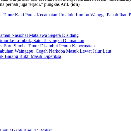
ena pernah juga terjadi,” pungkas Arif.
(ion)
a Timur
Kaki Putus
Kecamatan Umalulu
Lumbu Wangga
Panah Ikan
P
Taman Nasional Matalawa Segera Disidang
a Timur ke Lombok, Satu Tersangka Diamankan
res Baru Sumba Timur Disambut Penuh Kehormatan
elabuhan Waingapu, Cegah Narkoba Masuk Lewat Jalur Laut
ilik Barang Bukti Masih Diperiksa
tut Ganti Rugi 4,5 Miliar