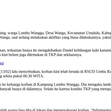
raing, warga Lumbu Wangga, Desa Wanga, Kecamatan Umalulu, Kabup
a Wanga, saat sedang melakukan aktifitas yang biasa dilakukannya, ya
akan, terkaman buaya itu mengakibatkan Daniel kehilangan kaki kanan
 kini belum juga ditemukan di TKP dan sekitaranya.
mur
3/02) lalu menyebutkan, korban kini telah berada di RSUD Umbu Rar
ung sekira pukul 06:30 WITA.
itu ke keluarga korban di Kampung Lumbu Wangga. Dia mengaku lambat
banyak buaya di dalamnya. Selain itu karena kondisi TKP yang merupa
, barulah warga bisa tiba di lokasi dan mengevaksuasi korban. “Inform