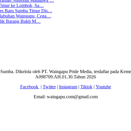
 Taman Nasional Matalawa …
ba Timur ke Lombok, Sa…
lres Baru Sumba Timur Dis…
Pelabuhan Waingapu, Cega…
emilik Barang Bukti M…
aran Sumba. Dikelola oleh PT. Waingapu Pride Media, terdaftar pada 
A098709.AH.01.30.Tahun 2026
Facebook
|
Twitter
|
Instagram
|
Tiktok
|
Youtube
Email: waingapu.com@gmail.com