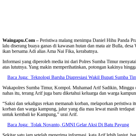
Waingapu.Com –
Peristiwa malang menimpa Daniel Hihu Panda P
lalu diserang buaya ganas di kawasan hutan dan mata air Bulla, des
ikan bersama Adi alias Ama Nai Fika, kerabatnya.
Informasi yang diperoleh media ini dari Polres Sumba Timur menyat
atas lututnya. Yang makin memperihatinkan, potongan kakinya hingga
Baca Juga:
Teknologi Barsha Diapresiasi Wakil Bupati Sumba Ti
Wakapolres Sumba Timur, Kompol. Muhamad Arif Sadikin, Minggu (1
nahas itu, terang Arif juga baru diketahui keluarga dan warga kamp
“Saksi dan sekaligus rekan memanah korban, melaporkan peristiwa 
korban dan warga kampung, jalur yang dia mau lewat masih terdapat 
untuk kembali ke Kampung,” urai Arif.
Baca Juga:
Tolak Novanto, GMNI Gelar Aksi Di Batu Payung
Sekitar satu jam setelah menerima informasi, kata Arif lebih lanjut