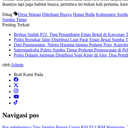
ikannya tapi juga habitat buaya, peristiwa ini bukan kali pertama, kar
Ditag
Desa Wanga
Diterkam Buaya
Hutan Bulla
Kabupaten Sumb
Sumba Timur
Posting Terkait
Berkas Sudah P21, Tiga Penambang Emas Ilegal di Kawasan 
Polisi Bongkar Jalur Distribusi Laut Pasir Emas Ilegal Sumb
Dari Panggaratau, Ningu Harama hingga Pedang Pora, Kapol
Satresnarkoba Polres Sumba Timur Perketat Pengawasan di P
Polisi Dalami Jaringan Distribusi Sopi Kiser di Alor, Dua Pem
oleh
Admin
Ikuti Kami Pada
Navigasi pos
Pos sebelumnya
Tiga Vendor Resmi Gugat RSUD URM Waingapu, Tun