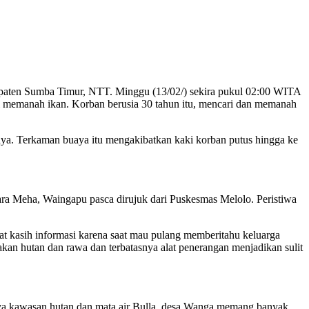
aten Sumba Timur, NTT. Minggu (13/02/) sekira pukul 02:00 WITA
kni memanah ikan. Korban berusia 30 tahun itu, mencari dan memanah
nya. Terkaman buaya itu mengakibatkan kaki korban putus hingga ke
a Meha, Waingapu pasca dirujuk dari Puskesmas Melolo. Peristiwa
 kasih informasi karena saat mau pulang memberitahu keluarga
kan hutan dan rawa dan terbatasnya alat penerangan menjadikan sulit
asinya kawasan hutan dan mata air Bulla, desa Wanga memang banyak