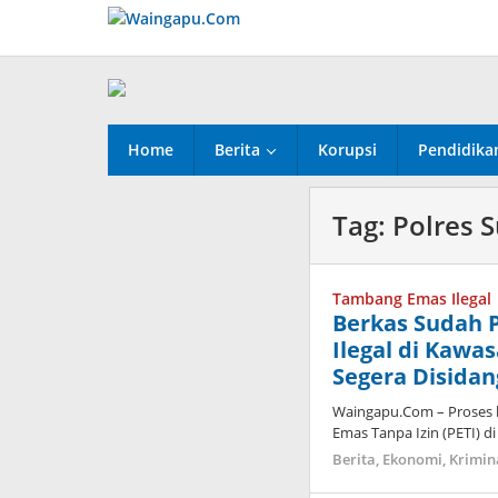
Lewati
ke
konten
Home
Berita
Korupsi
Pendidika
Tag:
Polres 
Tambang Emas Ilegal
Berkas Sudah 
Ilegal di Kaw
Segera Disidan
Waingapu.Com – Proses 
Emas Tanpa Izin (PETI) d
Berita
,
Ekonomi
,
Krimin