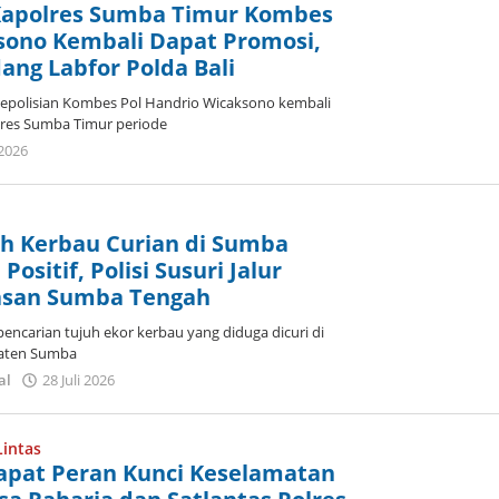
Lodu
Kapolres Sumba Timur Kombes
sono Kembali Dapat Promosi,
dang Labfor Polda Bali
kepolisian Kombes Pol Handrio Wicaksono kembali
res Sumba Timur periode
oleh
 2026
Dion
Umbu
Ana
Lodu
uh Kerbau Curian di Sumba
ositif, Polisi Susuri Jalur
asan Sumba Tengah
ncarian tujuh ekor kerbau yang diduga dicuri di
aten Sumba
oleh
al
28 Juli 2026
Dion
Umbu
Ana
Lintas
Lodu
apat Peran Kunci Keselamatan