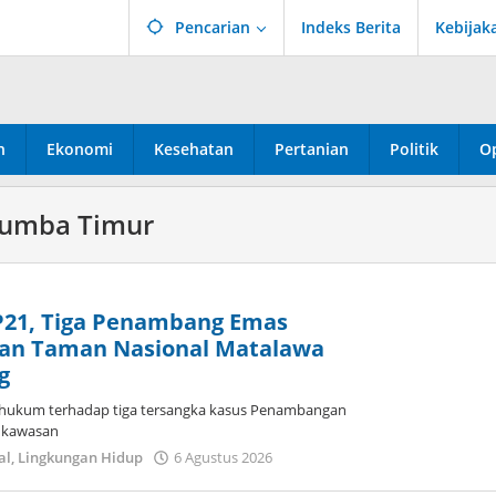
Pencarian
Indeks Berita
Kebijak
n
Ekonomi
Kesehatan
Pertanian
Politik
Op
Sumba Timur
P21, Tiga Penambang Emas
asan Taman Nasional Matalawa
g
hukum terhadap tiga tersangka kasus Penambangan
i kawasan
oleh
al
,
Lingkungan Hidup
6 Agustus 2026
Dion