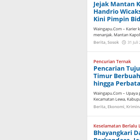
Jejak Mantan 
Handrio Wicak
Kini Pimpin Bi
Waingapu.Com – Karier 
menanjak. Mantan Kapol
Berita
,
Sosok
31 Juli
Pencurian Ternak
Pencarian Tuj
Timur Berbuah P
hingga Perbat
Waingapu.Com – Upaya pe
Kecamatan Lewa, Kabup
Berita
,
Ekonomi
,
Krimin
Keselamatan Berlalu 
Bhayangkari D