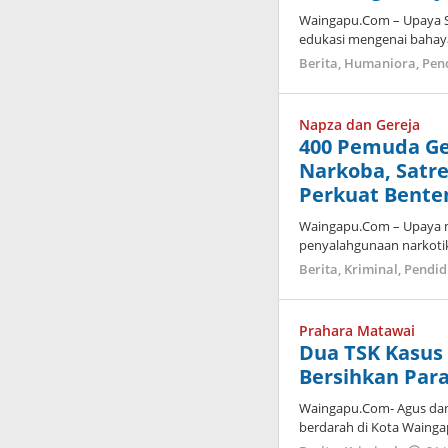
Waingapu.Com – Upaya 
edukasi mengenai bahay
Berita
,
Humaniora
,
Pen
Napza dan Gereja
400 Pemuda Ge
Narkoba, Satr
Perkuat Bente
Waingapu.Com – Upaya 
penyalahgunaan narkotik
Berita
,
Kriminal
,
Pendid
Prahara Matawai
Dua TSK Kasus
Bersihkan Para
Waingapu.Com- Agus dan 
berdarah di Kota Waing