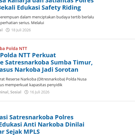
sa Raharja dan Satlantas Polres
kali Edukasi Safety Riding
erempuan dalam menciptakan budaya tertib berlalu
perhatian serius. Melalui
oleh
al
18 Juli 2026
Dion
Umbu
Ana
oba Polda NTT
Lodu
 Polda NTT Perkuat
me Satresnarkoba Sumba Timur,
asus Narkoba Jadi Sorotan
at Reserse Narkoba (Ditresnarkoba) Polda Nusa
rus memperkuat kapasitas penyidik
oleh
minal
,
Sosial
16 Juli 2026
Dion
Umbu
Ana
Lodu
asi Satresnarkoba Polres
dukasi Anti Narkoba Dinilai
ar Sejak MPLS