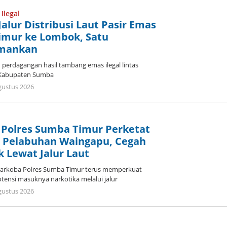
Umbu
Ana
Ilegal
Lodu
Jalur Distribusi Laut Pasir Emas
Timur ke Lombok, Satu
amankan
erdagangan hasil tambang emas ilegal lintas
i Kabupaten Sumba
oleh
gustus 2026
Dion
Umbu
Ana
Lodu
 Polres Sumba Timur Perketat
 Pelabuhan Waingapu, Cegah
 Lewat Jalur Laut
arkoba Polres Sumba Timur terus memperkuat
ensi masuknya narkotika melalui jalur
oleh
gustus 2026
Dion
Umbu
Ana