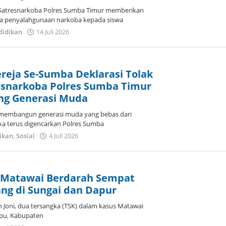
Satresnarkoba Polres Sumba Timur memberikan
a penyalahgunaan narkoba kepada siswa
oleh
didikan
14 Juli 2026
Dion
Umbu
Ana
Lodu
reja Se-Sumba Deklarasi Tolak
esnarkoba Polres Sumba Timur
ng Generasi Muda
membangun generasi muda yang bebas dari
a terus digencarkan Polres Sumba
oleh
ikan
,
Sosial
4 Juli 2026
Dion
Umbu
Ana
Lodu
 Matawai Berdarah Sempat
ng di Sungai dan Dapur
Joni, dua tersangka (TSK) dalam kasus Matawai
apu, Kabupaten