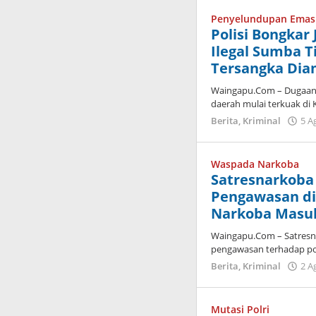
Penyelundupan Emas 
Polisi Bongkar 
Ilegal Sumba 
Tersangka Di
Waingapu.Com – Dugaan p
daerah mulai terkuak d
Berita
,
Kriminal
5 A
Waspada Narkoba
Satresnarkoba
Pengawasan di
Narkoba Masuk
Waingapu.Com – Satresn
pengawasan terhadap pot
Berita
,
Kriminal
2 A
Mutasi Polri