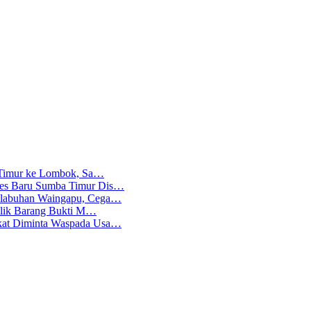
ba Timur ke Lombok, Sa…
lres Baru Sumba Timur Dis…
Pelabuhan Waingapu, Cega…
emilik Barang Bukti M…
akat Diminta Waspada Usa…