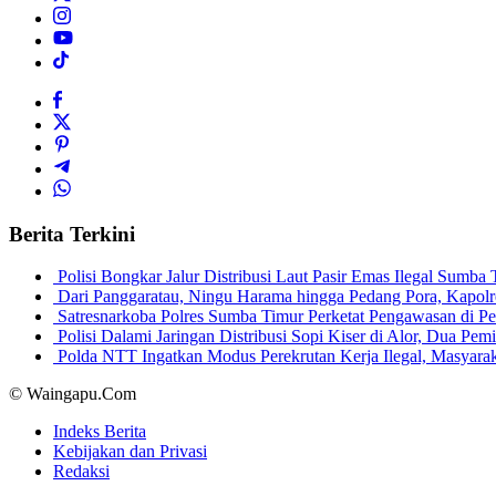
Berita Terkini
Polisi Bongkar Jalur Distribusi Laut Pasir Emas Ilegal Sum
Dari Panggaratau, Ningu Harama hingga Pedang Pora, Kapo
Satresnarkoba Polres Sumba Timur Perketat Pengawasan di 
Polisi Dalami Jaringan Distribusi Sopi Kiser di Alor, Dua P
Polda NTT Ingatkan Modus Perekrutan Kerja Ilegal, Masyar
© Waingapu.Com
Indeks Berita
Kebijakan dan Privasi
Redaksi