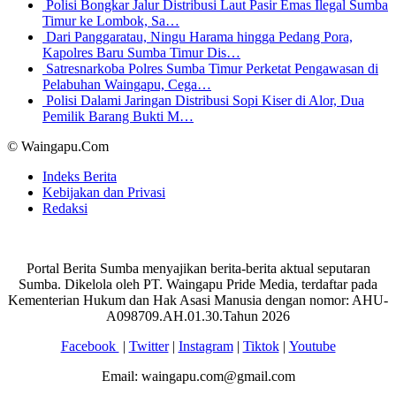
Polisi Bongkar Jalur Distribusi Laut Pasir Emas Ilegal Sumba
Timur ke Lombok, Sa…
Dari Panggaratau, Ningu Harama hingga Pedang Pora,
Kapolres Baru Sumba Timur Dis…
Satresnarkoba Polres Sumba Timur Perketat Pengawasan di
Pelabuhan Waingapu, Cega…
Polisi Dalami Jaringan Distribusi Sopi Kiser di Alor, Dua
Pemilik Barang Bukti M…
© Waingapu.Com
Indeks Berita
Kebijakan dan Privasi
Redaksi
Portal Berita Sumba menyajikan berita-berita aktual seputaran
Sumba. Dikelola oleh PT. Waingapu Pride Media, terdaftar pada
Kementerian Hukum dan Hak Asasi Manusia dengan nomor: AHU-
A098709.AH.01.30.Tahun 2026
Facebook
|
Twitter
|
Instagram
|
Tiktok
|
Youtube
Email: waingapu.com@gmail.com