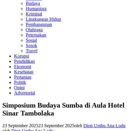
Budaya
Humaniora
Kriminal
Lingkungan Hidup
Pembangunan
Olahraga
Peternakan
Sosial
Sosok
Travel
Korupsi
Pendidikan
Ekonomi
Kesehatan
Pertanian
Politik
Opini
Advertorial
Simposium Budaya Sumba di Aula Hotel
Sinar Tambolaka
23 September 2025
23 September 2025
oleh
Dion Umbu Ana Lodu
oleh
Dion Umbu Ana Lodu