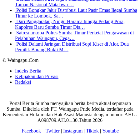
Taman Nasional Matalawa …
Polisi Bongkar Jalur Distribusi Laut Pasir Emas Ilegal Sumba
Timur ke Lombok, Sa…
Dari Panggaratau, Ningu Harama hingga Pedang Pora,
Kapolres Baru Sumba Timur Dis…
Satresnarkoba Polres Sumba Timur Perketat Pengawasan di
Pelabuhan Waingapu, Cega…
Polisi Dalami Jaringan Distribusi Sopi Kiser di Alor, Dua
Pemilik Barang Bukti M…
© Waingapu.Com
Indeks Berita
Kebijakan dan Privasi
Redaksi
Portal Berita Sumba menyajikan berita-berita aktual seputaran
Sumba. Dikelola oleh PT. Waingapu Pride Media, terdaftar pada
Kementerian Hukum dan Hak Asasi Manusia dengan nomor: AHU-
A098709.AH.01.30.Tahun 2026
Facebook
|
Twitter
|
Instagram
|
Tiktok
|
Youtube