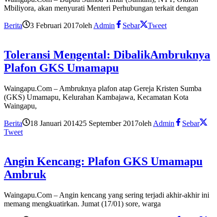
Mbiliyora, akan menyurati Menteri Perhubungan terkait dengan
Berita
3 Februari 2017
oleh
Admin
Sebar
Tweet
Toleransi Mengental: DibalikAmbruknya
Plafon GKS Umamapu
Waingapu.Com – Ambruknya plafon atap Gereja Kristen Sumba
(GKS) Umamapu, Kelurahan Kambajawa, Kecamatan Kota
Waingapu,
Berita
18 Januari 2014
25 September 2017
oleh
Admin
Sebar
Tweet
Angin Kencang: Plafon GKS Umamapu
Ambruk
Waingapu.Com – Angin kencang yang sering terjadi akhir-akhir ini
memang mengkuatirkan. Jumat (17/01) sore, warga