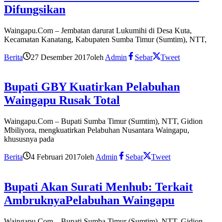
Difungsikan
Waingapu.Com – Jembatan darurat Lukumihi di Desa Kuta,
Kecamatan Kanatang, Kabupaten Sumba Timur (Sumtim), NTT,
Berita
27 Desember 2017
oleh
Admin
Sebar
Tweet
Bupati GBY Kuatirkan Pelabuhan
Waingapu Rusak Total
Waingapu.Com – Bupati Sumba Timur (Sumtim), NTT, Gidion
Mbiliyora, mengkuatirkan Pelabuhan Nusantara Waingapu,
khususnya pada
Berita
4 Februari 2017
oleh
Admin
Sebar
Tweet
Bupati Akan Surati Menhub: Terkait
AmbruknyaPelabuhan Waingapu
Waingapu.Com – Bupati Sumba Timur (Sumtim), NTT, Gidion