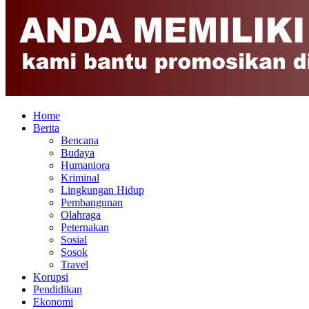
Home
Berita
Bencana
Budaya
Humaniora
Kriminal
Lingkungan Hidup
Pembangunan
Olahraga
Peternakan
Sosial
Sosok
Travel
Korupsi
Pendidikan
Ekonomi