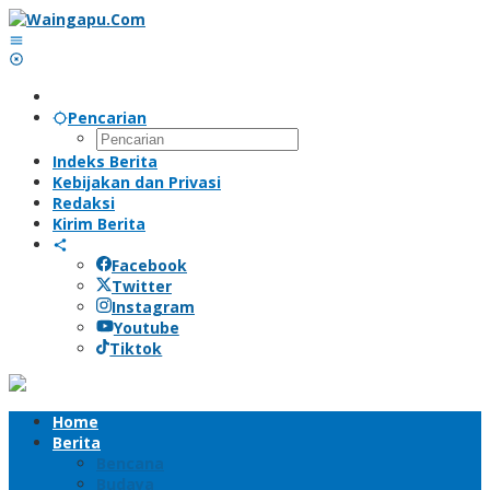
Lewati
ke
konten
Pencarian
Indeks Berita
Kebijakan dan Privasi
Redaksi
Kirim Berita
Facebook
Twitter
Instagram
Youtube
Tiktok
Home
Berita
Bencana
Budaya