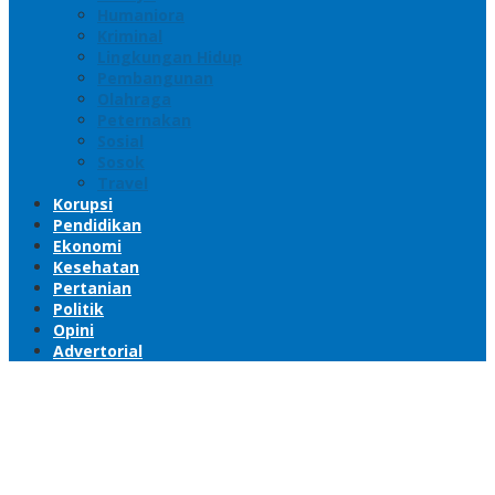
Humaniora
Kriminal
Lingkungan Hidup
Pembangunan
Olahraga
Peternakan
Sosial
Sosok
Travel
Korupsi
Pendidikan
Ekonomi
Kesehatan
Pertanian
Politik
Opini
Advertorial