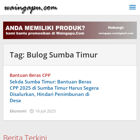
Lewati
ke
konten
Tag:
Bulog Sumba Timur
Bantuan Beras CPP
Sekda Sumba Timur: Bantuan Beras
CPP 2025 di Sumba Timur Harus Segera
Disalurkan, Hindari Penimbunan di
Desa
oleh
Ekonomi
16 Juli 2025
Dion
Umbu
Ana
Lodu
Berita Terkini