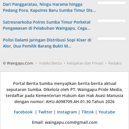
Dari Panggaratau, Ningu Harama hingga
Pedang Pora, Kapolres Baru Sumba Timur Dis…
Satresnarkoba Polres Sumba Timur Perketat
Pengawasan di Pelabuhan Waingapu, Cega…
Polisi Dalami Jaringan Distribusi Sopi Kiser di
Alor, Dua Pemilik Barang Bukti M…
© Waingapu.Com
Indeks Berita
Kebijakan dan Privasi
Redaksi
Portal Berita Sumba menyajikan berita-berita aktual
seputaran Sumba. Dikelola oleh PT. Waingapu Pride Media,
terdaftar pada Kementerian Hukum dan Hak Asasi Manusia
dengan nomor: AHU-A098709.AH.01.30.Tahun 2026
Facebook
|
Twitter
|
Instagram
|
Tiktok
|
Youtube
Email: waingapu.com@gmail.com