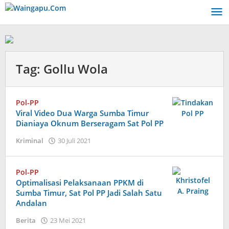
Lewati
ke
konten
Tag:
Gollu Wola
Pol-PP
Viral Video Dua Warga Sumba Timur
Dianiaya Oknum Berseragam Sat Pol PP
oleh
Kriminal
30 Juli 2021
Admin
Pol-PP
Optimalisasi Pelaksanaan PPKM di
Sumba Timur, Sat Pol PP Jadi Salah Satu
Andalan
oleh
Berita
23 Mei 2021