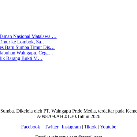
 Taman Nasional Matalawa …
ba Timur ke Lombok, Sa…
lres Baru Sumba Timur Dis…
Pelabuhan Waingapu, Cega…
emilik Barang Bukti M…
aran Sumba. Dikelola oleh PT. Waingapu Pride Media, terdaftar pada 
A098709.AH.01.30.Tahun 2026
Facebook
|
Twitter
|
Instagram
|
Tiktok
|
Youtube