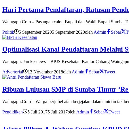
Hari Pertama Pendaftaran, Ratusan Pend
Waingapu.Com – Pasangan calon Bupati dan Wakil Bupati Sumba Tim
Politik
5 September 2020
5 September 2020
oleh
Admin
Sebar
T
Optimalisasi Kanal Pendaftaran Melalui 
Waingapu, Jamkesnews – BPJS Kesehatan Kantor Cabang Waingapu 
Advertorial
13 November 2018
oleh
Admin
Sebar
Tweet
Ribuan Lulusan SMP di Sumba Timur ‘R
Waingapu.Com – Warga berjubel atau berjejalan dalam antrian tak be
Pendidikan
5 Juli 2017
5 Juli 2017
oleh
Admin
Sebar
Tweet