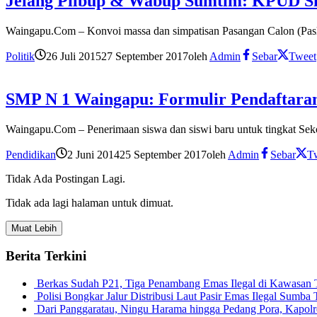
Jelang Pilbup & Wabup Sumtim: KPUD Si
Waingapu.Com – Konvoi massa dan simpatisan Pasangan Calon (Paslo
Politik
26 Juli 2015
27 September 2017
oleh
Admin
Sebar
Tweet
SMP N 1 Waingapu: Formulir Pendaftaran
Waingapu.Com – Penerimaan siswa dan siswi baru untuk tingkat Se
Pendidikan
2 Juni 2014
25 September 2017
oleh
Admin
Sebar
T
Tidak Ada Postingan Lagi.
Tidak ada lagi halaman untuk dimuat.
Muat Lebih
Berita Terkini
Berkas Sudah P21, Tiga Penambang Emas Ilegal di Kawasan
Polisi Bongkar Jalur Distribusi Laut Pasir Emas Ilegal Sum
Dari Panggaratau, Ningu Harama hingga Pedang Pora, Kapo