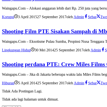
Waingapu.Com – Alokasi anggaran lebih dari Rp. 250 juta yang be
Korupsi
3 April 2015
27 September 2017
oleh
Admin
Sebar
Twe
Shooting Film PTE Sisakan Sampah di Mb
Waingapu.Com – Eksotisme Pulau Sumba, Propinsi Nusa Tenggara Ti
Lingkungan Hidup
30 Mei 2014
25 September 2017
oleh
Admin
S
Shooting perdana PTE: Crew Miles Films 
Waingapu.Com – Jika di Jakarta beberapa waktu lalu Miles Films beg
Hiburan
5 April 2014
25 September 2017
oleh
Admin
Sebar
Twe
Tidak Ada Postingan Lagi.
Tidak ada lagi halaman untuk dimuat.