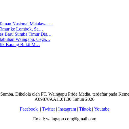
 Taman Nasional Matalawa …
ba Timur ke Lombok, Sa…
lres Baru Sumba Timur Dis…
Pelabuhan Waingapu, Cega…
emilik Barang Bukti M…
aran Sumba. Dikelola oleh PT. Waingapu Pride Media, terdaftar pada 
A098709.AH.01.30.Tahun 2026
Facebook
|
Twitter
|
Instagram
|
Tiktok
|
Youtube
Email: waingapu.com@gmail.com