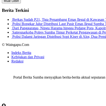
Muat Lebih
Berita Terkini
Berkas Sudah P21, Tiga Penambang Emas Ilegal di Kawasan
Polisi Bongkar Jalur Distribusi Laut Pasir Emas Ilegal Sum
Dari Panggaratau, Ningu Harama hingga Pedang Pora, Kapo
Satresnarkoba Polres Sumba Timur Perketat Pengawasan di 
Polisi Dalami Jaringan Distribusi Sopi Kiser di Alor, Dua P
© Waingapu.Com
Indeks Berita
Kebijakan dan Privasi
Redaksi
Portal Berita Sumba menyajikan berita-berita aktual seput