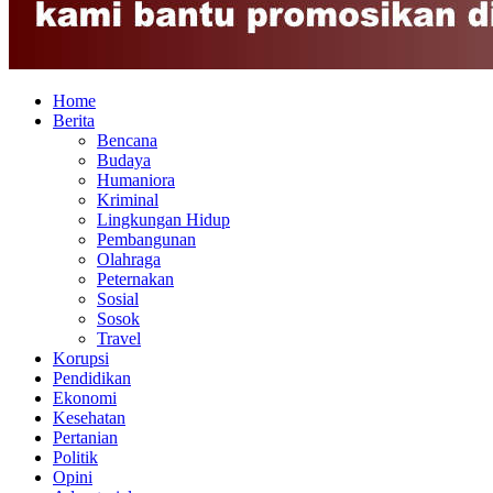
Home
Berita
Bencana
Budaya
Humaniora
Kriminal
Lingkungan Hidup
Pembangunan
Olahraga
Peternakan
Sosial
Sosok
Travel
Korupsi
Pendidikan
Ekonomi
Kesehatan
Pertanian
Politik
Opini