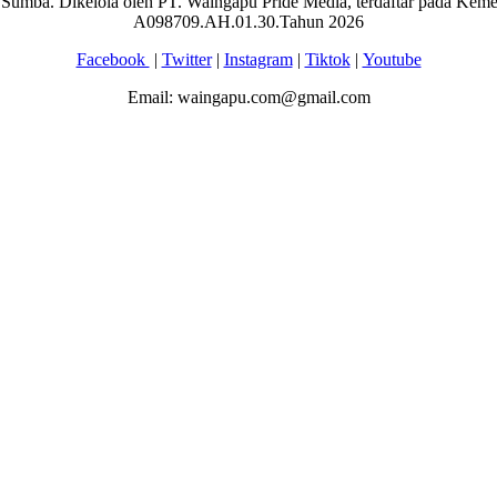
aran Sumba. Dikelola oleh PT. Waingapu Pride Media, terdaftar pada 
A098709.AH.01.30.Tahun 2026
Facebook
|
Twitter
|
Instagram
|
Tiktok
|
Youtube
Email: waingapu.com@gmail.com