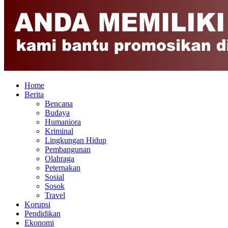
Home
Berita
Bencana
Budaya
Humaniora
Kriminal
Lingkungan Hidup
Pembangunan
Olahraga
Peternakan
Sosial
Sosok
Travel
Korupsi
Pendidikan
Ekonomi