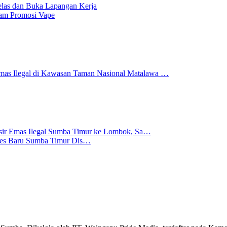
as dan Buka Lapangan Kerja
am Promosi Vape
mas Ilegal di Kawasan Taman Nasional Matalawa …
 Pasir Emas Ilegal Sumba Timur ke Lombok, Sa…
lres Baru Sumba Timur Dis…