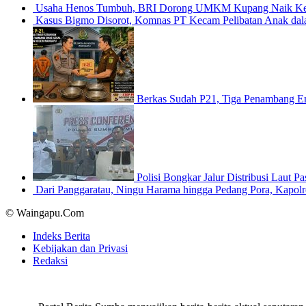
Usaha Henos Tumbuh, BRI Dorong UMKM Kupang Naik Kel
Kasus Bigmo Disorot, Komnas PT Kecam Pelibatan Anak dal
Berkas Sudah P21, Tiga Penambang E
Polisi Bongkar Jalur Distribusi Laut
Dari Panggaratau, Ningu Harama hingga Pedang Pora, Kapo
© Waingapu.Com
Indeks Berita
Kebijakan dan Privasi
Redaksi