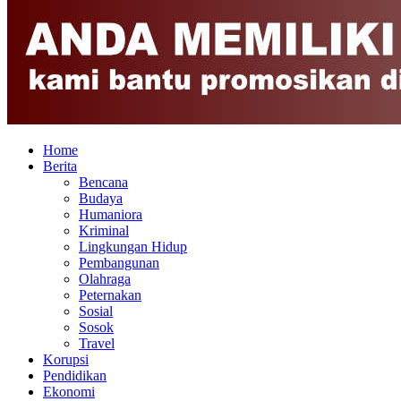
Home
Berita
Bencana
Budaya
Humaniora
Kriminal
Lingkungan Hidup
Pembangunan
Olahraga
Peternakan
Sosial
Sosok
Travel
Korupsi
Pendidikan
Ekonomi