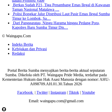
dalam Promosi Vape
Berkas Sudah P21, Tiga Penambang Emas Ilegal di Kawasan
Taman Nasional Matalawa …
Polisi Bongkar Jalur Distribusi Laut Pasir Emas Ilegal Sumba
Timur ke Lombok, Sa…
Dari Panggaratau, Ningu Harama hingga Pedang Pora,
Kapolres Baru Sumba Timur Dis…
© Waingapu.Com
Indeks Berita
Kebijakan dan Privasi
Redaksi
Portal Berita Sumba menyajikan berita-berita aktual seputaran
Sumba. Dikelola oleh PT. Waingapu Pride Media, terdaftar pada
Kementerian Hukum dan Hak Asasi Manusia dengan nomor: AHU-
A098709.AH.01.30.Tahun 2026
Facebook
|
Twitter
|
Instagram
|
Tiktok
|
Youtube
Email: waingapu.com@gmail.com