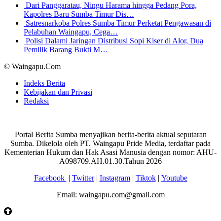
Dari Panggaratau, Ningu Harama hingga Pedang Pora,
Kapolres Baru Sumba Timur Dis…
Satresnarkoba Polres Sumba Timur Perketat Pengawasan di
Pelabuhan Waingapu, Cega…
Polisi Dalami Jaringan Distribusi Sopi Kiser di Alor, Dua
Pemilik Barang Bukti M…
© Waingapu.Com
Indeks Berita
Kebijakan dan Privasi
Redaksi
Portal Berita Sumba menyajikan berita-berita aktual seputaran
Sumba. Dikelola oleh PT. Waingapu Pride Media, terdaftar pada
Kementerian Hukum dan Hak Asasi Manusia dengan nomor: AHU-
A098709.AH.01.30.Tahun 2026
Facebook
|
Twitter
|
Instagram
|
Tiktok
|
Youtube
Email: waingapu.com@gmail.com