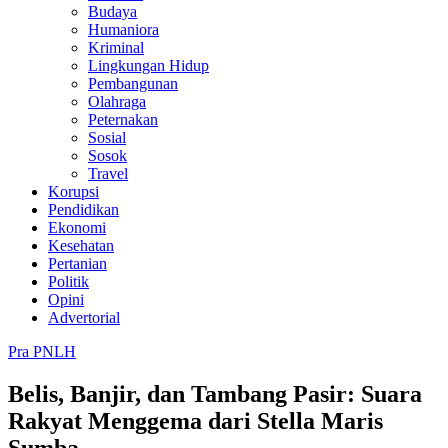
Budaya
Humaniora
Kriminal
Lingkungan Hidup
Pembangunan
Olahraga
Peternakan
Sosial
Sosok
Travel
Korupsi
Pendidikan
Ekonomi
Kesehatan
Pertanian
Politik
Opini
Advertorial
Pra PNLH
Belis, Banjir, dan Tambang Pasir: Suara
Rakyat Menggema dari Stella Maris
Sumba