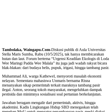
Tambolaka, Waingapu.Com-
Diskusi publik di Aula Universitas
Stella Maris Sumba, Rabu (10/5/2025), tak hanya membicarakan
hutan dan laut. Forum bertema “Urgensi Keadilan Ekologis di Loda
Wee Maringi Padda Wee Malala” itu juga jadi wadah rakyat bicara
blak-blakan: dari budaya belis, pupuk, irigasi, hingga tambang pasir.
Muhammad Ali, warga Kathewel, menyoroti masalah ekonomi
nelayan. Sementara mahasiswa Unmaris bernama Risna
menanyakan sikap pemerintah terkait maraknya tambang pasir
ilegal. Anton, seorang tokoh masyarakat, mengeluhkan dampak
pestisida dan minimnya sosialisasi soal pertanian berkelanjutan.
Jawaban beragam mengalir dari pemerintah, aktivis, hingga
akademisi. Kadis Lingkungan Hidup SBD menegaskan telah
meneken MoU untuk mengatur penambangan pasir, meski diakui