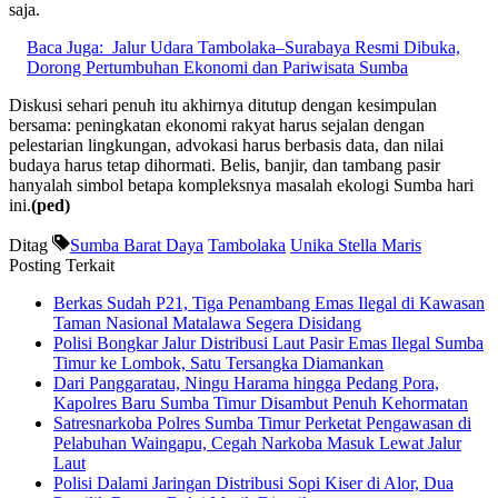
saja.
Baca Juga:
Jalur Udara Tambolaka–Surabaya Resmi Dibuka,
Dorong Pertumbuhan Ekonomi dan Pariwisata Sumba
Diskusi sehari penuh itu akhirnya ditutup dengan kesimpulan
bersama: peningkatan ekonomi rakyat harus sejalan dengan
pelestarian lingkungan, advokasi harus berbasis data, dan nilai
budaya harus tetap dihormati. Belis, banjir, dan tambang pasir
hanyalah simbol betapa kompleksnya masalah ekologi Sumba hari
ini.
(ped)
Ditag
Sumba Barat Daya
Tambolaka
Unika Stella Maris
Posting Terkait
Berkas Sudah P21, Tiga Penambang Emas Ilegal di Kawasan
Taman Nasional Matalawa Segera Disidang
Polisi Bongkar Jalur Distribusi Laut Pasir Emas Ilegal Sumba
Timur ke Lombok, Satu Tersangka Diamankan
Dari Panggaratau, Ningu Harama hingga Pedang Pora,
Kapolres Baru Sumba Timur Disambut Penuh Kehormatan
Satresnarkoba Polres Sumba Timur Perketat Pengawasan di
Pelabuhan Waingapu, Cegah Narkoba Masuk Lewat Jalur
Laut
Polisi Dalami Jaringan Distribusi Sopi Kiser di Alor, Dua