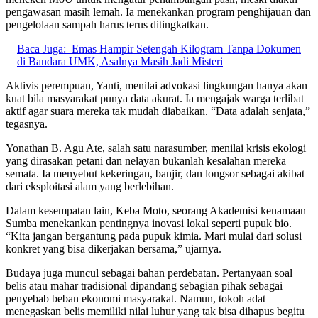
pengawasan masih lemah. Ia menekankan program penghijauan dan
pengelolaan sampah harus terus ditingkatkan.
Baca Juga:
Emas Hampir Setengah Kilogram Tanpa Dokumen
di Bandara UMK, Asalnya Masih Jadi Misteri
Aktivis perempuan, Yanti, menilai advokasi lingkungan hanya akan
kuat bila masyarakat punya data akurat. Ia mengajak warga terlibat
aktif agar suara mereka tak mudah diabaikan. “Data adalah senjata,”
tegasnya.
Yonathan B. Agu Ate, salah satu narasumber, menilai krisis ekologi
yang dirasakan petani dan nelayan bukanlah kesalahan mereka
semata. Ia menyebut kekeringan, banjir, dan longsor sebagai akibat
dari eksploitasi alam yang berlebihan.
Dalam kesempatan lain, Keba Moto, seorang Akademisi kenamaan
Sumba menekankan pentingnya inovasi lokal seperti pupuk bio.
“Kita jangan bergantung pada pupuk kimia. Mari mulai dari solusi
konkret yang bisa dikerjakan bersama,” ujarnya.
Budaya juga muncul sebagai bahan perdebatan. Pertanyaan soal
belis atau mahar tradisional dipandang sebagian pihak sebagai
penyebab beban ekonomi masyarakat. Namun, tokoh adat
menegaskan belis memiliki nilai luhur yang tak bisa dihapus begitu