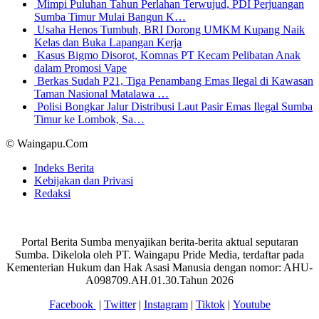
Mimpi Puluhan Tahun Perlahan Terwujud, PDI Perjuangan
Sumba Timur Mulai Bangun K…
Usaha Henos Tumbuh, BRI Dorong UMKM Kupang Naik
Kelas dan Buka Lapangan Kerja
Kasus Bigmo Disorot, Komnas PT Kecam Pelibatan Anak
dalam Promosi Vape
Berkas Sudah P21, Tiga Penambang Emas Ilegal di Kawasan
Taman Nasional Matalawa …
Polisi Bongkar Jalur Distribusi Laut Pasir Emas Ilegal Sumba
Timur ke Lombok, Sa…
© Waingapu.Com
Indeks Berita
Kebijakan dan Privasi
Redaksi
Portal Berita Sumba menyajikan berita-berita aktual seputaran
Sumba. Dikelola oleh PT. Waingapu Pride Media, terdaftar pada
Kementerian Hukum dan Hak Asasi Manusia dengan nomor: AHU-
A098709.AH.01.30.Tahun 2026
Facebook
|
Twitter
|
Instagram
|
Tiktok
|
Youtube